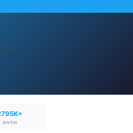
声。品牌传
2795K+
库存号码