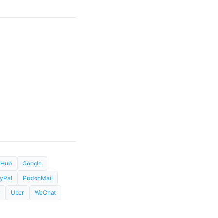
tHub
Google
yPal
ProtonMail
Uber
WeChat