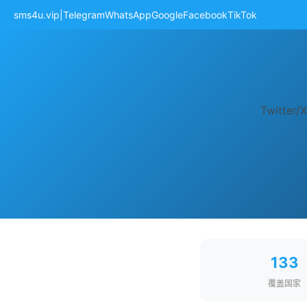
sms4u.vip
|
Telegram
WhatsApp
Google
Facebook
TikTok
Twit
133
覆盖国家